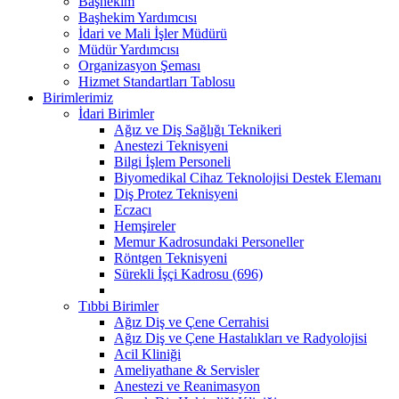
Başhekim
Başhekim Yardımcısı
İdari ve Mali İşler Müdürü
Müdür Yardımcısı
Organizasyon Şeması
Hizmet Standartları Tablosu
Birimlerimiz
İdari Birimler
Ağız ve Diş Sağlığı Teknikeri
Anestezi Teknisyeni
Bilgi İşlem Personeli
Biyomedikal Cihaz Teknolojisi Destek Elemanı
Diş Protez Teknisyeni
Eczacı
Hemşireler
Memur Kadrosundaki Personeller
Röntgen Teknisyeni
Sürekli İşçi Kadrosu (696)
Tıbbi Birimler
Ağız Diş ve Çene Cerrahisi
Ağız Diş ve Çene Hastalıkları ve Radyolojisi
Acil Kliniği
Ameliyathane & Servisler
Anestezi ve Reanimasyon