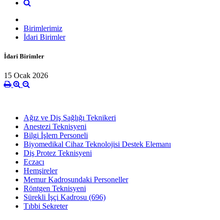
Birimlerimiz
İdari Birimler
İdari Birimler
15 Ocak 2026
Ağız ve Diş Sağlığı Teknikeri
Anestezi Teknisyeni
Bilgi İşlem Personeli
Biyomedikal Cihaz Teknolojisi Destek Elemanı
Diş Protez Teknisyeni
Eczacı
Hemşireler
Memur Kadrosundaki Personeller
Röntgen Teknisyeni
Sürekli İşçi Kadrosu (696)
Tıbbi Sekreter