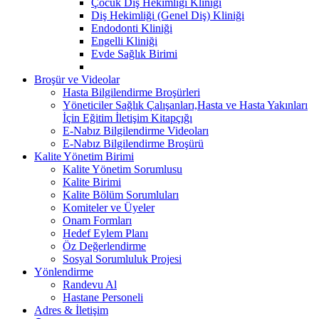
Çocuk Diş Hekimliği Kliniği
Diş Hekimliği (Genel Diş) Kliniği
Endodonti Kliniği
Engelli Kliniği
Evde Sağlık Birimi
Broşür ve Videolar
Hasta Bilgilendirme Broşürleri
Yöneticiler Sağlık Çalışanları,Hasta ve Hasta Yakınları
İçin Eğitim İletişim Kitapçığı
E-Nabız Bilgilendirme Videoları
E-Nabız Bilgilendirme Broşürü
Kalite Yönetim Birimi
Kalite Yönetim Sorumlusu
Kalite Birimi
Kalite Bölüm Sorumluları
Komiteler ve Üyeler
Onam Formları
Hedef Eylem Planı
Öz Değerlendirme
Sosyal Sorumluluk Projesi
Yönlendirme
Randevu Al
Hastane Personeli
Adres & İletişim