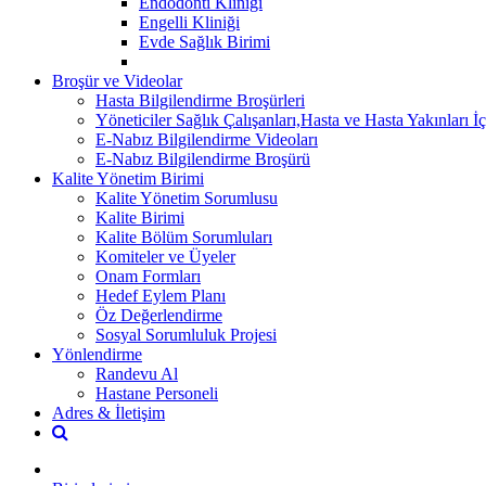
Endodonti Kliniği
Engelli Kliniği
Evde Sağlık Birimi
Broşür ve Videolar
Hasta Bilgilendirme Broşürleri
Yöneticiler Sağlık Çalışanları,Hasta ve Hasta Yakınları İç
E-Nabız Bilgilendirme Videoları
E-Nabız Bilgilendirme Broşürü
Kalite Yönetim Birimi
Kalite Yönetim Sorumlusu
Kalite Birimi
Kalite Bölüm Sorumluları
Komiteler ve Üyeler
Onam Formları
Hedef Eylem Planı
Öz Değerlendirme
Sosyal Sorumluluk Projesi
Yönlendirme
Randevu Al
Hastane Personeli
Adres & İletişim