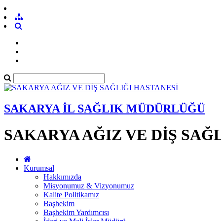
SAKARYA İL SAĞLIK MÜDÜRLÜĞÜ
SAKARYA AĞIZ VE DİŞ SAĞ
Kurumsal
Hakkımızda
Misyonumuz & Vizyonumuz
Kalite Politikamız
Başhekim
Başhekim Yardımcısı