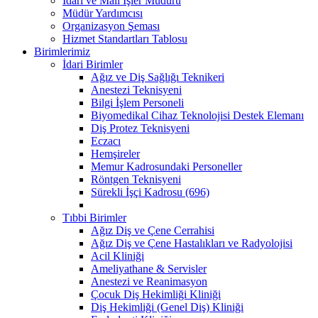
İdari ve Mali İşler Müdürü
Müdür Yardımcısı
Organizasyon Şeması
Hizmet Standartları Tablosu
Birimlerimiz
İdari Birimler
Ağız ve Diş Sağlığı Teknikeri
Anestezi Teknisyeni
Bilgi İşlem Personeli
Biyomedikal Cihaz Teknolojisi Destek Elemanı
Diş Protez Teknisyeni
Eczacı
Hemşireler
Memur Kadrosundaki Personeller
Röntgen Teknisyeni
Sürekli İşçi Kadrosu (696)
Tıbbi Birimler
Ağız Diş ve Çene Cerrahisi
Ağız Diş ve Çene Hastalıkları ve Radyolojisi
Acil Kliniği
Ameliyathane & Servisler
Anestezi ve Reanimasyon
Çocuk Diş Hekimliği Kliniği
Diş Hekimliği (Genel Diş) Kliniği