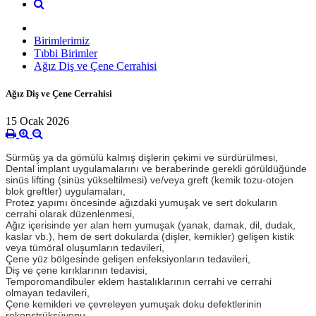
Birimlerimiz
Tıbbi Birimler
Ağız Diş ve Çene Cerrahisi
Ağız Diş ve Çene Cerrahisi
15 Ocak 2026
Sürmüş ya da gömülü kalmış dişlerin çekimi ve sürdürülmesi,
Dental implant uygulamalarını ve beraberinde gerekli görüldüğünde
sinüs lifting (sinüs yükseltilmesi) ve/veya greft (kemik tozu-otojen
blok greftler) uygulamaları,
Protez yapımı öncesinde ağızdaki yumuşak ve sert dokuların
cerrahi olarak düzenlenmesi,
Ağız içerisinde yer alan hem yumuşak (yanak, damak, dil, dudak,
kaslar vb.), hem de sert dokularda (dişler, kemikler) gelişen kistik
veya tümöral oluşumların tedavileri,
Çene yüz bölgesinde gelişen enfeksiyonların tedavileri,
Diş ve çene kırıklarının tedavisi,
Temporomandibuler eklem hastalıklarının cerrahi ve cerrahi
olmayan tedavileri,
Çene kemikleri ve çevreleyen yumuşak doku defektlerinin
rekonstrüksüyonu.