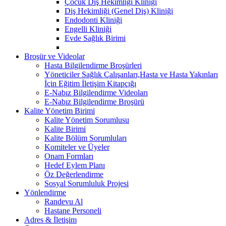
Çocuk Diş Hekimliği Kliniği
Diş Hekimliği (Genel Diş) Kliniği
Endodonti Kliniği
Engelli Kliniği
Evde Sağlık Birimi
Broşür ve Videolar
Hasta Bilgilendirme Broşürleri
Yöneticiler Sağlık Çalışanları,Hasta ve Hasta Yakınları
İçin Eğitim İletişim Kitapçığı
E-Nabız Bilgilendirme Videoları
E-Nabız Bilgilendirme Broşürü
Kalite Yönetim Birimi
Kalite Yönetim Sorumlusu
Kalite Birimi
Kalite Bölüm Sorumluları
Komiteler ve Üyeler
Onam Formları
Hedef Eylem Planı
Öz Değerlendirme
Sosyal Sorumluluk Projesi
Yönlendirme
Randevu Al
Hastane Personeli
Adres & İletişim