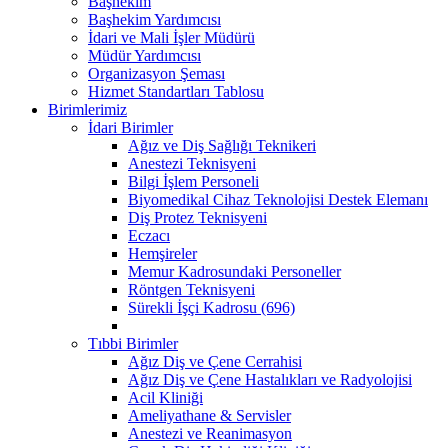
Başhekim
Başhekim Yardımcısı
İdari ve Mali İşler Müdürü
Müdür Yardımcısı
Organizasyon Şeması
Hizmet Standartları Tablosu
Birimlerimiz
İdari Birimler
Ağız ve Diş Sağlığı Teknikeri
Anestezi Teknisyeni
Bilgi İşlem Personeli
Biyomedikal Cihaz Teknolojisi Destek Elemanı
Diş Protez Teknisyeni
Eczacı
Hemşireler
Memur Kadrosundaki Personeller
Röntgen Teknisyeni
Sürekli İşçi Kadrosu (696)
Tıbbi Birimler
Ağız Diş ve Çene Cerrahisi
Ağız Diş ve Çene Hastalıkları ve Radyolojisi
Acil Kliniği
Ameliyathane & Servisler
Anestezi ve Reanimasyon