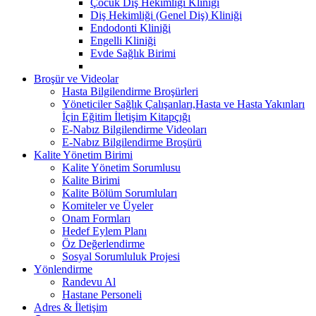
Çocuk Diş Hekimliği Kliniği
Diş Hekimliği (Genel Diş) Kliniği
Endodonti Kliniği
Engelli Kliniği
Evde Sağlık Birimi
Broşür ve Videolar
Hasta Bilgilendirme Broşürleri
Yöneticiler Sağlık Çalışanları,Hasta ve Hasta Yakınları
İçin Eğitim İletişim Kitapçığı
E-Nabız Bilgilendirme Videoları
E-Nabız Bilgilendirme Broşürü
Kalite Yönetim Birimi
Kalite Yönetim Sorumlusu
Kalite Birimi
Kalite Bölüm Sorumluları
Komiteler ve Üyeler
Onam Formları
Hedef Eylem Planı
Öz Değerlendirme
Sosyal Sorumluluk Projesi
Yönlendirme
Randevu Al
Hastane Personeli
Adres & İletişim