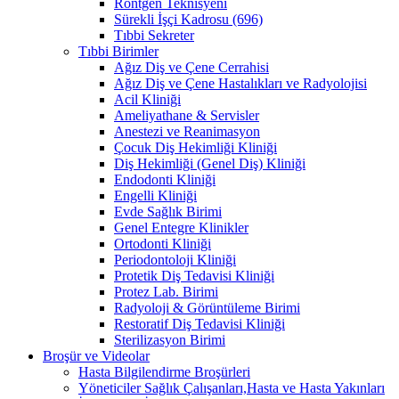
Röntgen Teknisyeni
Sürekli İşçi Kadrosu (696)
Tıbbi Sekreter
Tıbbi Birimler
Ağız Diş ve Çene Cerrahisi
Ağız Diş ve Çene Hastalıkları ve Radyolojisi
Acil Kliniği
Ameliyathane & Servisler
Anestezi ve Reanimasyon
Çocuk Diş Hekimliği Kliniği
Diş Hekimliği (Genel Diş) Kliniği
Endodonti Kliniği
Engelli Kliniği
Evde Sağlık Birimi
Genel Entegre Klinikler
Ortodonti Kliniği
Periodontoloji Kliniği
Protetik Diş Tedavisi Kliniği
Protez Lab. Birimi
Radyoloji & Görüntüleme Birimi
Restoratif Diş Tedavisi Kliniği
Sterilizasyon Birimi
Broşür ve Videolar
Hasta Bilgilendirme Broşürleri
Yöneticiler Sağlık Çalışanları,Hasta ve Hasta Yakınları