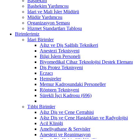
Başhekim
Başhekim Yardımcısı
İdari ve Mali İşler Müdürü
Müdür Yardımcısı
Organizasyon Şeması
Hizmet Standartları Tablosu
Birimlerimiz
İdari Birimler
Ağız ve Diş Sağlığı Teknikeri
Anestezi Teknisyeni
Bilgi İşlem Personeli
Biyomedikal Cihaz Teknolojisi Destek Elemanı
Diş Protez Teknisyeni
Eczacı
Hemşireler
Memur Kadrosundaki Personeller
Röntgen Teknisyeni
Sürekli İşçi Kadrosu (696)
Tıbbi Birimler
Ağız Diş ve Çene Cerrahisi
Ağız Diş ve Çene Hastalıkları ve Radyolojisi
Acil Kliniği
Ameliyathane & Servisler
Anestezi ve Reanimasyon