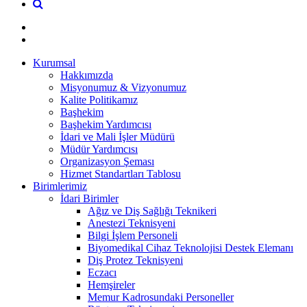
Kurumsal
Hakkımızda
Misyonumuz & Vizyonumuz
Kalite Politikamız
Başhekim
Başhekim Yardımcısı
İdari ve Mali İşler Müdürü
Müdür Yardımcısı
Organizasyon Şeması
Hizmet Standartları Tablosu
Birimlerimiz
İdari Birimler
Ağız ve Diş Sağlığı Teknikeri
Anestezi Teknisyeni
Bilgi İşlem Personeli
Biyomedikal Cihaz Teknolojisi Destek Elemanı
Diş Protez Teknisyeni
Eczacı
Hemşireler
Memur Kadrosundaki Personeller