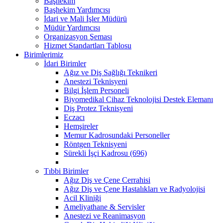
Başhekim
Başhekim Yardımcısı
İdari ve Mali İşler Müdürü
Müdür Yardımcısı
Organizasyon Şeması
Hizmet Standartları Tablosu
Birimlerimiz
İdari Birimler
Ağız ve Diş Sağlığı Teknikeri
Anestezi Teknisyeni
Bilgi İşlem Personeli
Biyomedikal Cihaz Teknolojisi Destek Elemanı
Diş Protez Teknisyeni
Eczacı
Hemşireler
Memur Kadrosundaki Personeller
Röntgen Teknisyeni
Sürekli İşçi Kadrosu (696)
Tıbbi Birimler
Ağız Diş ve Çene Cerrahisi
Ağız Diş ve Çene Hastalıkları ve Radyolojisi
Acil Kliniği
Ameliyathane & Servisler
Anestezi ve Reanimasyon