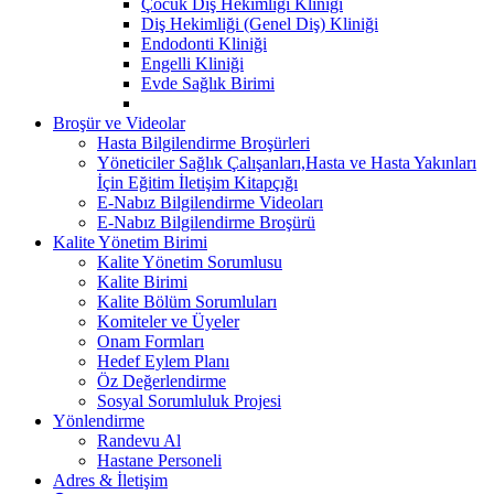
Çocuk Diş Hekimliği Kliniği
Diş Hekimliği (Genel Diş) Kliniği
Endodonti Kliniği
Engelli Kliniği
Evde Sağlık Birimi
Broşür ve Videolar
Hasta Bilgilendirme Broşürleri
Yöneticiler Sağlık Çalışanları,Hasta ve Hasta Yakınları
İçin Eğitim İletişim Kitapçığı
E-Nabız Bilgilendirme Videoları
E-Nabız Bilgilendirme Broşürü
Kalite Yönetim Birimi
Kalite Yönetim Sorumlusu
Kalite Birimi
Kalite Bölüm Sorumluları
Komiteler ve Üyeler
Onam Formları
Hedef Eylem Planı
Öz Değerlendirme
Sosyal Sorumluluk Projesi
Yönlendirme
Randevu Al
Hastane Personeli
Adres & İletişim