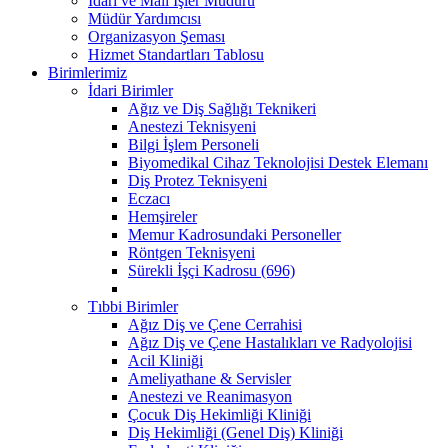
İdari ve Mali İşler Müdürü
Müdür Yardımcısı
Organizasyon Şeması
Hizmet Standartları Tablosu
Birimlerimiz
İdari Birimler
Ağız ve Diş Sağlığı Teknikeri
Anestezi Teknisyeni
Bilgi İşlem Personeli
Biyomedikal Cihaz Teknolojisi Destek Elemanı
Diş Protez Teknisyeni
Eczacı
Hemşireler
Memur Kadrosundaki Personeller
Röntgen Teknisyeni
Sürekli İşçi Kadrosu (696)
Tıbbi Birimler
Ağız Diş ve Çene Cerrahisi
Ağız Diş ve Çene Hastalıkları ve Radyolojisi
Acil Kliniği
Ameliyathane & Servisler
Anestezi ve Reanimasyon
Çocuk Diş Hekimliği Kliniği
Diş Hekimliği (Genel Diş) Kliniği