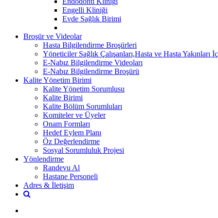
Endodonti Kliniği
Engelli Kliniği
Evde Sağlık Birimi
Broşür ve Videolar
Hasta Bilgilendirme Broşürleri
Yöneticiler Sağlık Çalışanları,Hasta ve Hasta Yakınları İç
E-Nabız Bilgilendirme Videoları
E-Nabız Bilgilendirme Broşürü
Kalite Yönetim Birimi
Kalite Yönetim Sorumlusu
Kalite Birimi
Kalite Bölüm Sorumluları
Komiteler ve Üyeler
Onam Formları
Hedef Eylem Planı
Öz Değerlendirme
Sosyal Sorumluluk Projesi
Yönlendirme
Randevu Al
Hastane Personeli
Adres & İletişim