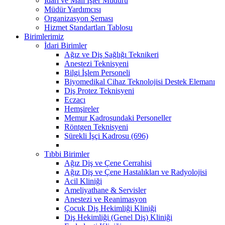
İdari ve Mali İşler Müdürü
Müdür Yardımcısı
Organizasyon Şeması
Hizmet Standartları Tablosu
Birimlerimiz
İdari Birimler
Ağız ve Diş Sağlığı Teknikeri
Anestezi Teknisyeni
Bilgi İşlem Personeli
Biyomedikal Cihaz Teknolojisi Destek Elemanı
Diş Protez Teknisyeni
Eczacı
Hemşireler
Memur Kadrosundaki Personeller
Röntgen Teknisyeni
Sürekli İşçi Kadrosu (696)
Tıbbi Birimler
Ağız Diş ve Çene Cerrahisi
Ağız Diş ve Çene Hastalıkları ve Radyolojisi
Acil Kliniği
Ameliyathane & Servisler
Anestezi ve Reanimasyon
Çocuk Diş Hekimliği Kliniği
Diş Hekimliği (Genel Diş) Kliniği