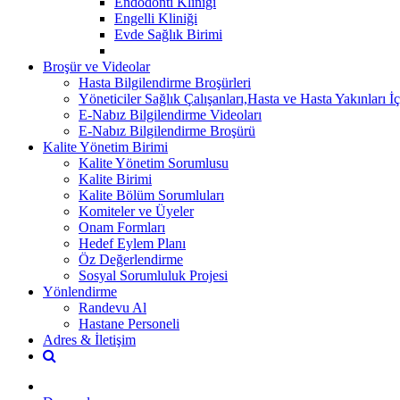
Endodonti Kliniği
Engelli Kliniği
Evde Sağlık Birimi
Broşür ve Videolar
Hasta Bilgilendirme Broşürleri
Yöneticiler Sağlık Çalışanları,Hasta ve Hasta Yakınları İç
E-Nabız Bilgilendirme Videoları
E-Nabız Bilgilendirme Broşürü
Kalite Yönetim Birimi
Kalite Yönetim Sorumlusu
Kalite Birimi
Kalite Bölüm Sorumluları
Komiteler ve Üyeler
Onam Formları
Hedef Eylem Planı
Öz Değerlendirme
Sosyal Sorumluluk Projesi
Yönlendirme
Randevu Al
Hastane Personeli
Adres & İletişim