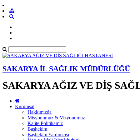
SAKARYA İL SAĞLIK MÜDÜRLÜĞÜ
SAKARYA AĞIZ VE DİŞ SAĞ
Kurumsal
Hakkımızda
Misyonumuz & Vizyonumuz
Kalite Politikamız
Başhekim
Başhekim Yardımcısı